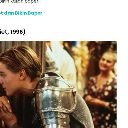
kin kalian baper.
t dan Bikin Baper
et, 1996)