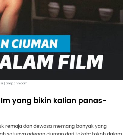
asi | amp.cnn.com
ilm yang bikin kalian panas-
ntuk remaja dan dewasa memang banyak yang
ah satunya adegan ciuman dari tokoh-tokoh dalam