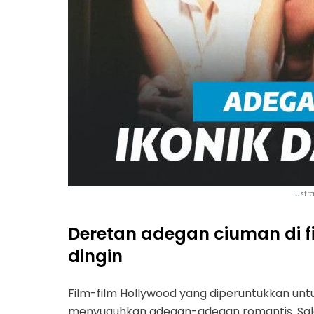
Ilustr
Deretan adegan ciuman di f
dingin
Film-film Hollywood yang diperuntukkan u
menyuguhkan adegan-adegan romantis. Sal