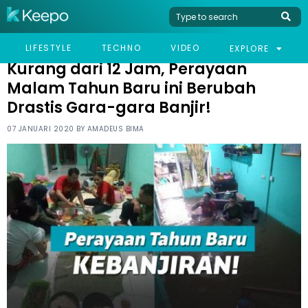
HOME
HUMOR
KURANG DARI 12 JAM, PERAYAAN MALAM TAHUN BARU INI
LIFESTYLE
TECHNO
VIDEO
EXPLORE
BERUBAH DRASTIS GARA-GARA BANJIR!
Kurang dari 12 Jam, Perayaan
Malam Tahun Baru ini Berubah
Drastis Gara-gara Banjir!
07 JANUARI 2020 BY
AMADEUS BIMA