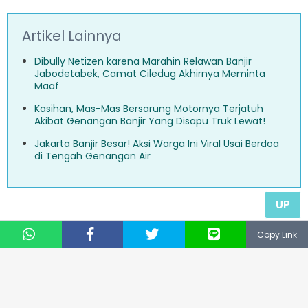
Artikel Lainnya
Dibully Netizen karena Marahin Relawan Banjir
Jabodetabek, Camat Ciledug Akhirnya Meminta
Maaf
Kasihan, Mas-Mas Bersarung Motornya Terjatuh
Akibat Genangan Banjir Yang Disapu Truk Lewat!
Jakarta Banjir Besar! Aksi Warga Ini Viral Usai Berdoa
di Tengah Genangan Air
UP
Copy Link
Yah, selain santuy memang apalagi yang bisa
dilakukan untuk menghadapi banjir, kan? Cukup
bersabar dan bergotong royong membersihkan
rumah agar kembali seperti sedia kala. Apakah kamu