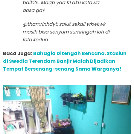
baik2x.. Maap yaa Kl aku ketawa
dosa ga?
@thamrinhdyt: salut sekali wkwkwk
masih bisa senyum sumringah loh di
foto kedua
Baca Juga:
Bahagia Ditengah Bencana. Stasiun
di Swedia Terendam Banjir Malah Dijadikan
Tempat Bersenang-senang Sama Warganya!