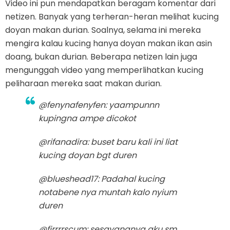
Video ini pun mendapatkan beragam komentar dari
netizen. Banyak yang terheran-heran melihat kucing
doyan makan durian. Soalnya, selama ini mereka
mengira kalau kucing hanya doyan makan ikan asin
doang, bukan durian. Beberapa netizen lain juga
mengunggah video yang memperlihatkan kucing
peliharaan mereka saat makan durian.
@fenynafenyfen: yaampunnn
kupingna ampe dicokot
@rifanadira: buset baru kali ini liat
kucing doyan bgt duren
@blueshead17: Padahal kucing
notabene nya muntah kalo nyium
duren
@firrrrscum: sesayangnya aku sm