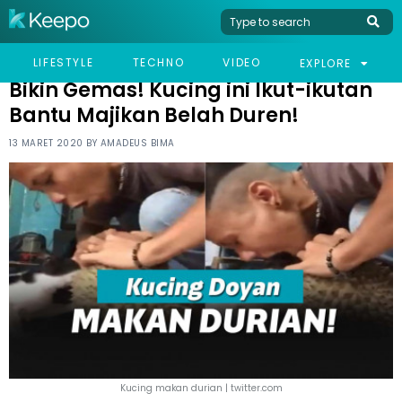
HOME
HUMOR
BIKIN GEMAS! KUCING INI IKUT-IKUTAN BANTU MAJIKAN BELAH
LIFESTYLE
TECHNO
VIDEO
EXPLORE
DUREN!
Bikin Gemas! Kucing ini Ikut-ikutan
Bantu Majikan Belah Duren!
13 MARET 2020 BY
AMADEUS BIMA
Kucing makan durian | twitter.com