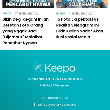
HUMOR
|
07 SEPTEMBER 2021
HUMOR
|
13 SEPTEMBER 2022
Bikin Deg-degan! Inilah
15 Foto Ekspektasi Vs
Deretan Foto Orang
Realita Selebgram Ini
yang Nggak Jadi
Bikin Kalian Sadar Akan
"Dijemput" Malaikat
Ilusi Sosial Media
Pencabut Nyawa
© 2019
NUSANTARA TECHNOLOGY
® All Right Reserved
CS: 081331729141
Email: support@keepo.me