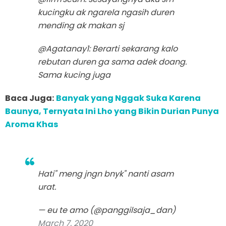
kucingku ak ngarela ngasih duren
mending ak makan sj
@Agatanay1: Berarti sekarang kalo
rebutan duren ga sama adek doang.
Sama kucing juga
Baca Juga:
Banyak yang Nggak Suka Karena
Baunya, Ternyata Ini Lho yang Bikin Durian Punya
Aroma Khas
Hati" meng jngn bnyk" nanti asam
urat.
— eu te amo (@panggilsaja_dan)
March 7, 2020