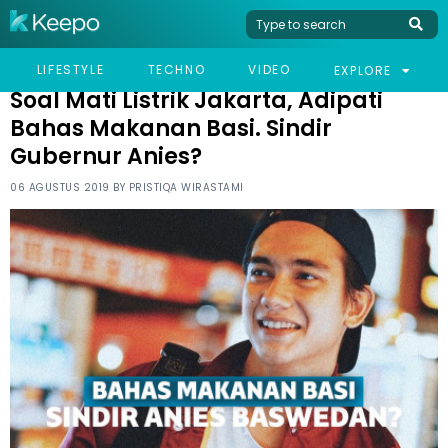
HOME
CELEB
SOAL MATI LISTRIK JAKARTA, ADIPATI BAHAS MAKANAN BASI.
LIFESTYLE
TECHNO
VIDEO
EXPLORE
SINDIR GUBERNUR ANIES?
Soal Mati Listrik Jakarta, Adipati
Bahas Makanan Basi. Sindir
Gubernur Anies?
06 AGUSTUS 2019 BY
PRISTIQA WIRASTAMI