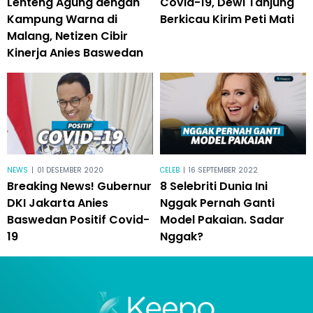
Lenteng Agung dengan
Covid-19, Dewi Tanjung
Kampung Warna di
Berkicau Kirim Peti Mati
Malang, Netizen Cibir
Kinerja Anies Baswedan
NEWS
|
01 DESEMBER 2020
CELEB
|
16 SEPTEMBER 2022
Breaking News! Gubernur
8 Selebriti Dunia Ini
DKI Jakarta Anies
Nggak Pernah Ganti
Baswedan Positif Covid-
Model Pakaian. Sadar
19
Nggak?