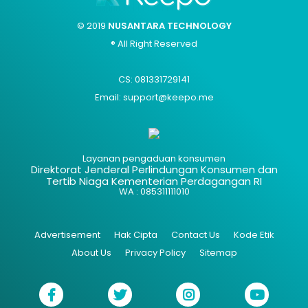
© 2019
NUSANTARA TECHNOLOGY
® All Right Reserved
CS: 081331729141
Email: support@keepo.me
Layanan pengaduan konsumen
Direktorat Jenderal Perlindungan Konsumen dan
Tertib Niaga Kementerian Perdagangan RI
WA : 085311111010
Advertisement
Hak Cipta
Contact Us
Kode Etik
About Us
Privacy Policy
Sitemap