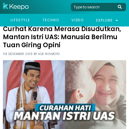
HOME
CELEB
CURHAT KARENA MERASA DISUDUTKAN, MANTAN ISTRI UAS:
LIFESTYLE
TECHNO
VIDEO
EXPLORE
MANUSIA BERILMU TUAN GIRING OPINI
Curhat Karena Merasa Disudutkan,
Mantan Istri UAS: Manusia Berilmu
Tuan Giring Opini
08 DESEMBER 2019 BY
ADE WISMOYO