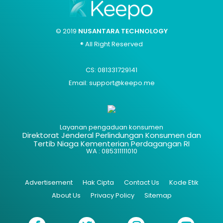
© 2019
NUSANTARA TECHNOLOGY
® All Right Reserved
CS: 081331729141
Email: support@keepo.me
Layanan pengaduan konsumen
Direktorat Jenderal Perlindungan Konsumen dan
Tertib Niaga Kementerian Perdagangan RI
WA : 085311111010
Advertisement
Hak Cipta
Contact Us
Kode Etik
About Us
Privacy Policy
Sitemap