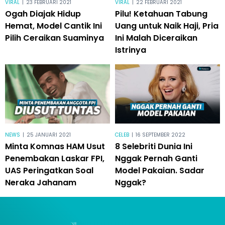
VIRAL
|
23 FEBRUARI 2021
VIRAL
|
22 FEBRUARI 2021
Ogah Diajak Hidup
Pilu! Ketahuan Tabung
Hemat, Model Cantik Ini
Uang untuk Naik Haji, Pria
Pilih Ceraikan Suaminya
Ini Malah Diceraikan
Istrinya
NEWS
|
25 JANUARI 2021
CELEB
|
16 SEPTEMBER 2022
Minta Komnas HAM Usut
8 Selebriti Dunia Ini
Penembakan Laskar FPI,
Nggak Pernah Ganti
UAS Peringatkan Soal
Model Pakaian. Sadar
Neraka Jahanam
Nggak?