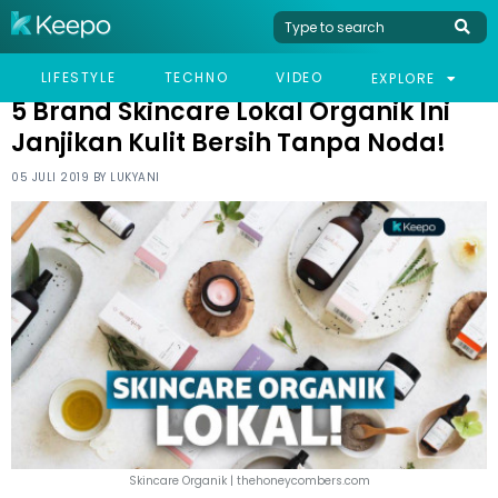
HOME
WOMEN
5 BRAND SKINCARE LOKAL ORGANIK INI JANJIKAN KULIT BERSIH
LIFESTYLE
TECHNO
VIDEO
EXPLORE
TANPA NODA!
5 Brand Skincare Lokal Organik Ini
Janjikan Kulit Bersih Tanpa Noda!
05 JULI 2019 BY
LUKYANI
Skincare Organik | thehoneycombers.com