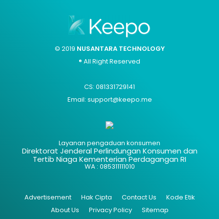
© 2019
NUSANTARA TECHNOLOGY
® All Right Reserved
CS: 081331729141
Email: support@keepo.me
Layanan pengaduan konsumen
Direktorat Jenderal Perlindungan Konsumen dan
Tertib Niaga Kementerian Perdagangan RI
WA : 085311111010
Advertisement
Hak Cipta
Contact Us
Kode Etik
About Us
Privacy Policy
Sitemap