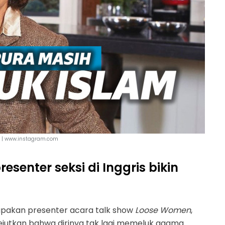
 | www.instagram.com
esenter seksi di Inggris bikin
rupakan presenter acara talk show
Loose Women
,
jutkan bahwa dirinya tak lagi memeluk agama