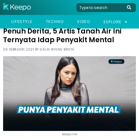
HOME
CELEB
PENUH DERITA, 5 ARTIS TANAH AIR INI TERNYATA IDAP PENYAKIT
LIFESTYLE
TECHNO
VIDEO
EXPLORE
MENTAL
Penuh Derita, 5 Artis Tanah Air Ini
Ternyata Idap Penyakit Mental
06 FEBRUARI 2021 BY
GALIH WISNU BRATA
keepo.me