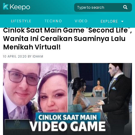
HOME
VIRAL
CINLOK SAAT MAIN GAME "SECOND LIFE", WANITA INI CERAIKAN
LIFESTYLE
TECHNO
VIDEO
EXPLORE
SUAMINYA LALU MENIKAH VIRTUAL!
Cinlok Saat Main Game "Second Life",
Wanita Ini Ceraikan Suaminya Lalu
Menikah Virtual!
10 APRIL 2020 BY
IDHAM