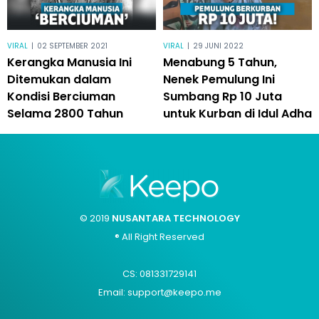
VIRAL
|
02 SEPTEMBER 2021
VIRAL
|
29 JUNI 2022
Kerangka Manusia Ini
Menabung 5 Tahun,
Ditemukan dalam
Nenek Pemulung Ini
Kondisi Berciuman
Sumbang Rp 10 Juta
Selama 2800 Tahun
untuk Kurban di Idul Adha
© 2019
NUSANTARA TECHNOLOGY
® All Right Reserved
CS: 081331729141
Email: support@keepo.me