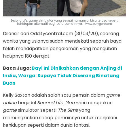
Second Life. game simulator yang sesuai namanya, bisa terasa seperti
kehidupan alternatif bagi para pemainnya. | www.polygon.com
Dilansir dari Odditycentral.com (31/03/20), seorang
wanita yang usianya sudah mendekati separuh baya
telah mendapatkan pengalaman yang mengubah
hidupnya 180 derajat.
Baca Juga:
Bayi Ini Dinikahkan dengan Anjing di
India, Warga: Supaya Tidak Diserang Binatang
Buas
Kelly Saxton adalah salah satu pemain dalam
game
online
berjudul
Second Life
.
Game
ini merupakan
game
simulator seperti
The Sims
yang
memungkinkan setiap pemainnya untuk menjalani
kehidupan seperti dalam dunia fantasi.