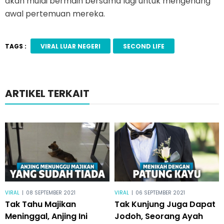
akan mulai bermain bersama lagi untuk mengenang
awal pertemuan mereka.
TAGS :
VIRAL LUAR NEGERI
SECOND LIFE
ARTIKEL TERKAIT
VIRAL
|
08 SEPTEMBER 2021
VIRAL
|
06 SEPTEMBER 2021
Tak Tahu Majikan
Tak Kunjung Juga Dapat
Meninggal, Anjing Ini
Jodoh, Seorang Ayah