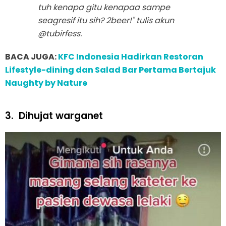
tuh kenapa gitu kenapaa sampe
seagresif itu sih? 2beer!" tulis akun
@tubirfess.
BACA JUGA:
KFC Indonesia Hadirkan Restoran
Lifestyle-dining dan Salad Bar Pertama Bertajuk
Naughty by Nature
3.
Dihujat warganet