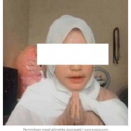
Permintaan maaf @Imelda Jesicageb | www.suara.com