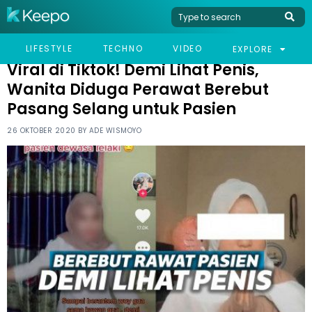
HOME
VIRAL
VIRAL DI TIKTOK! DEMI LIHAT PENIS, WANITA DIDUGA PERAWAT
LIFESTYLE
TECHNO
VIDEO
EXPLORE
BEREBUT PASANG SELANG UNTUK PASIEN
Viral di Tiktok! Demi Lihat Penis,
Wanita Diduga Perawat Berebut
Pasang Selang untuk Pasien
26 OKTOBER 2020 BY
ADE WISMOYO