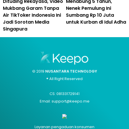
Dituding Rekayasa, Video
Menabung 5 Tahun,
Mukbang Garam Tanpa
Nenek Pemulung Ini
Air TikToker Indonesia Ini
Sumbang Rp 10 Juta
Jadi Sorotan Media
untuk Kurban di Idul Adha
Singapura
© 2019
NUSANTARA TECHNOLOGY
® All Right Reserved
CS: 081331729141
Email: support@keepo.me
Layanan pengaduan konsumen