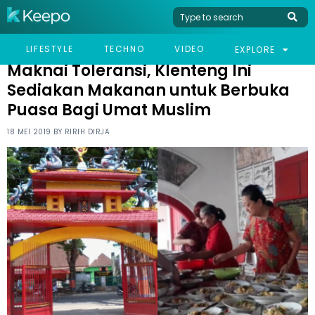
HOME
VIRAL
MAKNAI TOLERANSI, KLENTENG INI SEDIAKAN MAKANAN UNTUK
LIFESTYLE
TECHNO
VIDEO
EXPLORE
BERBUKA PUASA BAGI UMAT MUSLIM
Maknai Toleransi, Klenteng Ini
Sediakan Makanan untuk Berbuka
Puasa Bagi Umat Muslim
18 MEI 2019 BY
RIRIH DIRJA