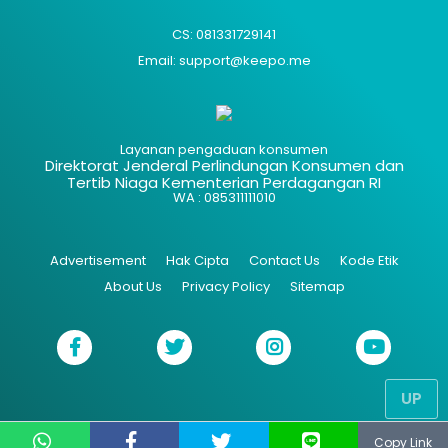
CS: 081331729141
Email: support@keepo.me
Layanan pengaduan konsumen
Direktorat Jenderal Perlindungan Konsumen dan
Tertib Niaga Kementerian Perdagangan RI
WA : 085311111010
Advertisement
Hak Cipta
Contact Us
Kode Etik
About Us
Privacy Policy
Sitemap
UP
Copy Link