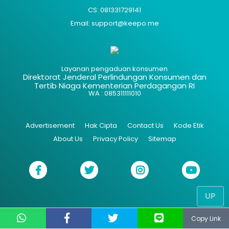
CS: 081331729141
Email: support@keepo.me
Layanan pengaduan konsumen
Direktorat Jenderal Perlindungan Konsumen dan
Tertib Niaga Kementerian Perdagangan RI
WA : 085311111010
Advertisement
Hak Cipta
Contact Us
Kode Etik
About Us
Privacy Policy
Sitemap
UP
Copy Link