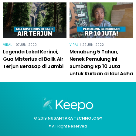
VIRAL
|
07 JUNI 2020
VIRAL
|
29 JUNI 2022
Legenda Lokal Kerinci,
Menabung 5 Tahun,
Gua Misterius di Balik Air
Nenek Pemulung Ini
Terjun Berasap di Jambi
Sumbang Rp 10 Juta
untuk Kurban di Idul Adha
© 2019
NUSANTARA TECHNOLOGY
® All Right Reserved