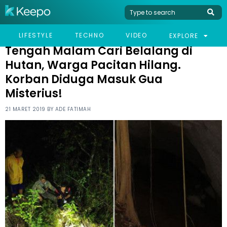
HOME
VIRAL
TENGAH MALAM CARI BELALANG DI HUTAN, WARGA PACITAN
LIFESTYLE
TECHNO
VIDEO
EXPLORE
HILANG. KORBAN DIDUGA MASUK GUA MISTERIUS!
Tengah Malam Cari Belalang di
Hutan, Warga Pacitan Hilang.
Korban Diduga Masuk Gua
Misterius!
21 MARET 2019 BY
ADE FATIMAH