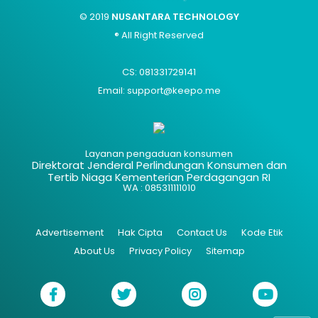
© 2019
NUSANTARA TECHNOLOGY
® All Right Reserved
CS: 081331729141
Email: support@keepo.me
Layanan pengaduan konsumen
Direktorat Jenderal Perlindungan Konsumen dan
Tertib Niaga Kementerian Perdagangan RI
WA : 085311111010
Advertisement
Hak Cipta
Contact Us
Kode Etik
About Us
Privacy Policy
Sitemap