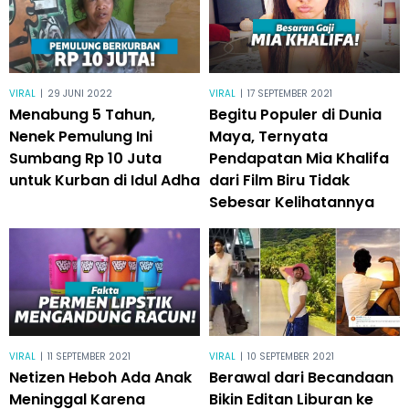
VIRAL
|
29 JUNI 2022
VIRAL
|
17 SEPTEMBER 2021
Menabung 5 Tahun,
Begitu Populer di Dunia
Nenek Pemulung Ini
Maya, Ternyata
Sumbang Rp 10 Juta
Pendapatan Mia Khalifa
untuk Kurban di Idul Adha
dari Film Biru Tidak
Sebesar Kelihatannya
VIRAL
|
11 SEPTEMBER 2021
VIRAL
|
10 SEPTEMBER 2021
Netizen Heboh Ada Anak
Berawal dari Becandaan
Meninggal Karena
Bikin Editan Liburan ke