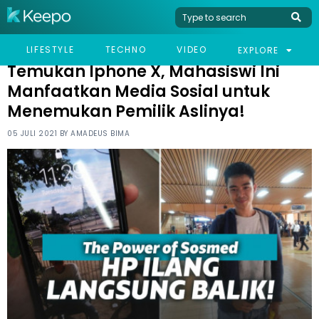
HOME
VIRAL
TEMUKAN IPHONE X, MAHASISWI INI MANFAATKAN MEDIA SOSIAL
LIFESTYLE
TECHNO
VIDEO
EXPLORE
UNTUK MENEMUKAN PEMILIK ASLINYA!
Temukan Iphone X, Mahasiswi Ini
Manfaatkan Media Sosial untuk
Menemukan Pemilik Aslinya!
05 JULI 2021 BY
AMADEUS BIMA