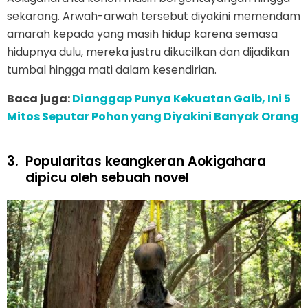
sekarang. Arwah-arwah tersebut diyakini memendam
amarah kepada yang masih hidup karena semasa
hidupnya dulu, mereka justru dikucilkan dan dijadikan
tumbal hingga mati dalam kesendirian.
Baca juga:
Dianggap Punya Kekuatan Gaib, Ini 5
Mitos Seputar Pohon yang Diyakini Banyak Orang
3.
Popularitas keangkeran Aokigahara
dipicu oleh sebuah novel