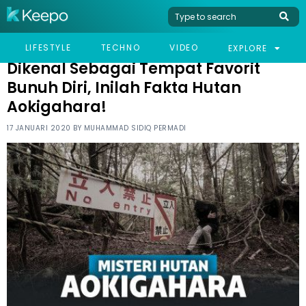
HOME
VIRAL
DIKENAL SEBAGAI TEMPAT FAVORIT BUNUH DIRI, INILAH FAKTA
LIFESTYLE
TECHNO
VIDEO
EXPLORE
HUTAN AOKIGAHARA!
Dikenal Sebagai Tempat Favorit
Bunuh Diri, Inilah Fakta Hutan
Aokigahara!
17 JANUARI 2020 BY
MUHAMMAD SIDIQ PERMADI