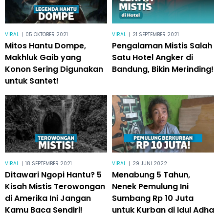
VIRAL
|
05 OKTOBER 2021
VIRAL
|
21 SEPTEMBER 2021
Mitos Hantu Dompe,
Pengalaman Mistis Salah
Makhluk Gaib yang
Satu Hotel Angker di
Konon Sering Digunakan
Bandung, Bikin Merinding!
untuk Santet!
VIRAL
|
18 SEPTEMBER 2021
VIRAL
|
29 JUNI 2022
Ditawari Ngopi Hantu? 5
Menabung 5 Tahun,
Kisah Mistis Terowongan
Nenek Pemulung Ini
di Amerika Ini Jangan
Sumbang Rp 10 Juta
Kamu Baca Sendiri!
untuk Kurban di Idul Adha