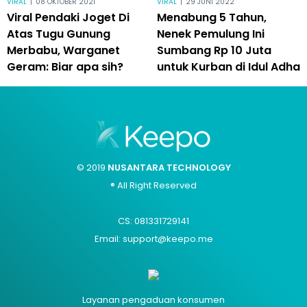
VIRAL
|
08 OKTOBER 2021
VIRAL
|
29 JUNI 2022
Viral Pendaki Joget Di
Menabung 5 Tahun,
Atas Tugu Gunung
Nenek Pemulung Ini
Merbabu, Warganet
Sumbang Rp 10 Juta
Geram: Biar apa sih?
untuk Kurban di Idul Adha
© 2019
NUSANTARA TECHNOLOGY
® All Right Reserved
CS: 081331729141
Email: support@keepo.me
Layanan pengaduan konsumen