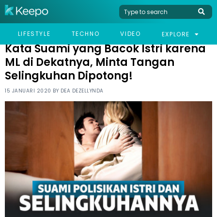
HOME
VIRAL
KATA SUAMI YANG BACOK ISTRI KARENA ML DI DEKATNYA, MINTA
LIFESTYLE
TECHNO
VIDEO
EXPLORE
TANGAN SELINGKUHAN DIPOTONG!
Kata Suami yang Bacok Istri karena
ML di Dekatnya, Minta Tangan
Selingkuhan Dipotong!
15 JANUARI 2020 BY
DEA DEZELLYNDA