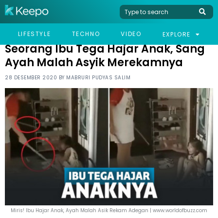
HOME
VIRAL
SEORANG IBU TEGA HAJAR ANAK, SANG AYAH MALAH ASYIK
LIFESTYLE
TECHNO
VIDEO
EXPLORE
MEREKAMNYA
Seorang Ibu Tega Hajar Anak, Sang
Ayah Malah Asyik Merekamnya
28 DESEMBER 2020 BY
MABRURI PUDYAS SALIM
Miris! Ibu Hajar Anak, Ayah Malah Asik Rekam Adegan | www.worldofbuzz.com