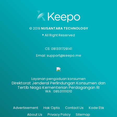
© 2019
NUSANTARA TECHNOLOGY
® All Right Reserved
CS: 081331729141
Email: support@keepo.me
Layanan pengaduan konsumen
Direktorat Jenderal Perlindungan Konsumen dan
Tertib Niaga Kementerian Perdagangan RI
WA : 085311111010
Advertisement
Hak Cipta
Contact Us
Kode Etik
About Us
Privacy Policy
Sitemap