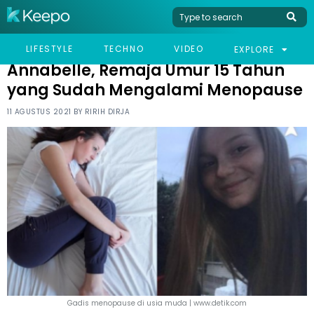
HOME
VIRAL
ANNABELLE, REMAJA UMUR 15 TAHUN YANG SUDAH MENGALAMI
LIFESTYLE
TECHNO
VIDEO
EXPLORE
MENOPAUSE
Annabelle, Remaja Umur 15 Tahun
yang Sudah Mengalami Menopause
11 AGUSTUS 2021 BY
RIRIH DIRJA
Gadis menopause di usia muda | www.detik.com