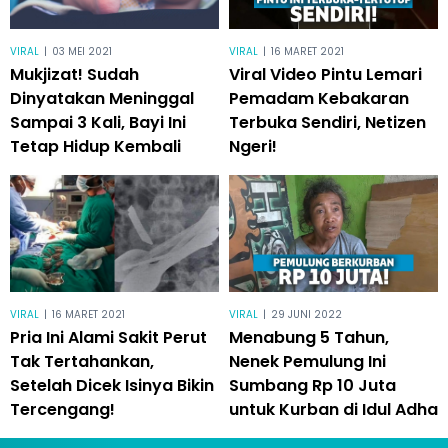
VIRAL
|
03 MEI 2021
VIRAL
|
16 MARET 2021
Mukjizat! Sudah
Viral Video Pintu Lemari
Dinyatakan Meninggal
Pemadam Kebakaran
Sampai 3 Kali, Bayi Ini
Terbuka Sendiri, Netizen
Tetap Hidup Kembali
Ngeri!
VIRAL
|
16 MARET 2021
VIRAL
|
29 JUNI 2022
Pria Ini Alami Sakit Perut
Menabung 5 Tahun,
Tak Tertahankan,
Nenek Pemulung Ini
Setelah Dicek Isinya Bikin
Sumbang Rp 10 Juta
Tercengang!
untuk Kurban di Idul Adha