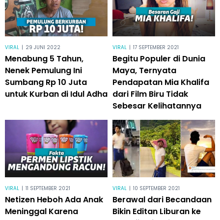
VIRAL
|
29 JUNI 2022
VIRAL
|
17 SEPTEMBER 2021
Menabung 5 Tahun,
Begitu Populer di Dunia
Nenek Pemulung Ini
Maya, Ternyata
Sumbang Rp 10 Juta
Pendapatan Mia Khalifa
untuk Kurban di Idul Adha
dari Film Biru Tidak
Sebesar Kelihatannya
VIRAL
|
11 SEPTEMBER 2021
VIRAL
|
10 SEPTEMBER 2021
Netizen Heboh Ada Anak
Berawal dari Becandaan
Meninggal Karena
Bikin Editan Liburan ke