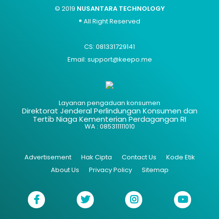
© 2019
NUSANTARA TECHNOLOGY
® All Right Reserved
CS: 081331729141
Email: support@keepo.me
Layanan pengaduan konsumen
Direktorat Jenderal Perlindungan Konsumen dan
Tertib Niaga Kementerian Perdagangan RI
WA : 085311111010
Advertisement
Hak Cipta
Contact Us
Kode Etik
About Us
Privacy Policy
Sitemap