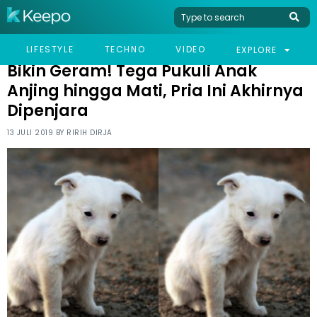
HOME
VIRAL
BIKIN GERAM! TEGA PUKULI ANAK ANJING HINGGA MATI, PRIA INI
LIFESTYLE
TECHNO
VIDEO
EXPLORE
AKHIRNYA DIPENJARA
Bikin Geram! Tega Pukuli Anak
Anjing hingga Mati, Pria Ini Akhirnya
Dipenjara
13 JULI 2019 BY
RIRIH DIRJA