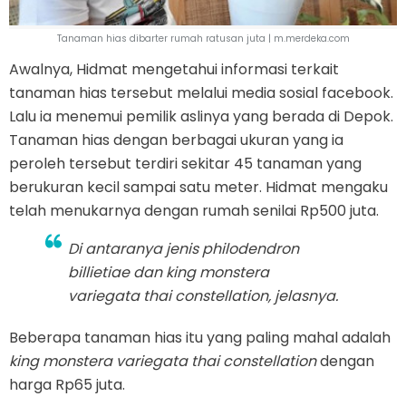
Tanaman hias dibarter rumah ratusan juta | m.merdeka.com
Awalnya, Hidmat mengetahui informasi terkait
tanaman hias tersebut melalui media sosial facebook.
Lalu ia menemui pemilik aslinya yang berada di Depok.
Tanaman hias dengan berbagai ukuran yang ia
peroleh tersebut terdiri sekitar 45 tanaman yang
berukuran kecil sampai satu meter. Hidmat mengaku
telah menukarnya dengan rumah senilai Rp500 juta.
Di antaranya jenis
philodendron
billietiae
dan
king monstera
variegata thai constellation
, jelasnya.
Beberapa tanaman hias itu yang paling mahal adalah
king monstera variegata thai constellation
dengan
harga Rp65 juta.