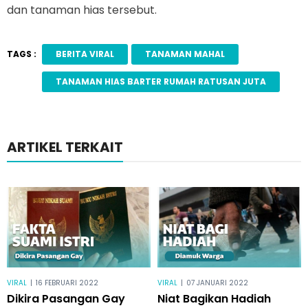
dan tanaman hias tersebut.
TAGS :
BERITA VIRAL
TANAMAN MAHAL
TANAMAN HIAS BARTER RUMAH RATUSAN JUTA
ARTIKEL TERKAIT
VIRAL
|
16 FEBRUARI 2022
VIRAL
|
07 JANUARI 2022
Dikira Pasangan Gay
Niat Bagikan Hadiah