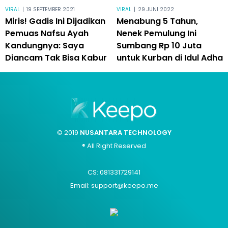
VIRAL
|
19 SEPTEMBER 2021
VIRAL
|
29 JUNI 2022
Miris! Gadis Ini Dijadikan
Menabung 5 Tahun,
Pemuas Nafsu Ayah
Nenek Pemulung Ini
Kandungnya: Saya
Sumbang Rp 10 Juta
Diancam Tak Bisa Kabur
untuk Kurban di Idul Adha
© 2019
NUSANTARA TECHNOLOGY
® All Right Reserved
CS: 081331729141
Email: support@keepo.me