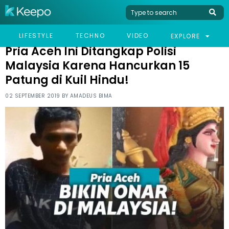
HOME
VIRAL
PRIA ACEH INI DITANGKAP POLISI MALAYSIA KARENA HANCURKAN
LIFESTYLE
TECHNO
VIDEO
EXPLORE
15 PATUNG DI KUIL HINDU!
Pria Aceh Ini Ditangkap Polisi
Malaysia Karena Hancurkan 15
Patung di Kuil Hindu!
02 SEPTEMBER 2019 BY
AMADEUS BIMA