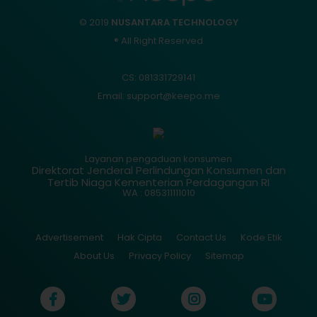
© 2019
NUSANTARA TECHNOLOGY
® All Right Reserved
CS: 081331729141
Email: support@keepo.me
Layanan pengaduan konsumen
Direktorat Jenderal Perlindungan Konsumen dan
Tertib Niaga Kementerian Perdagangan RI
WA : 085311111010
Advertisement
Hak Cipta
Contact Us
Kode Etik
About Us
Privacy Policy
Sitemap