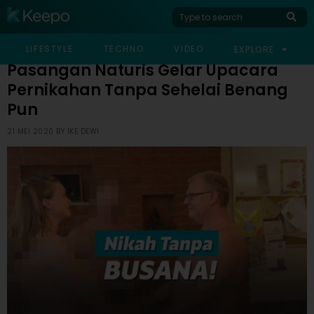
HOME
VIRAL
PASANGAN NATURIS GELAR UPACARA PERNIKAHAN TANPA
LIFESTYLE
TECHNO
VIDEO
EXPLORE
SEHELAI BENANG PUN
Pasangan Naturis Gelar Upacara
Pernikahan Tanpa Sehelai Benang
Pun
21 MEI 2020 BY
IKE DEWI