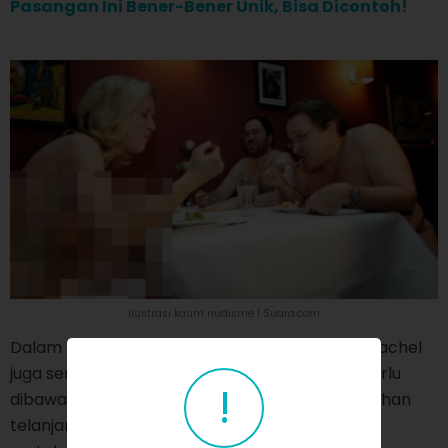
Pasangan Ini Bener-Bener Unik, Bisa Dicontoh!
ilustrasi kaum nudisme | Suara.com
Dalam pernikahan yang membahagiakan itu, Rachel
juga sempat bercanda bahwa sesuatu yang perlu
!
dibawa oleh tamu undangannya dalam pernikahan
telanjang itu adalah handuk dan krim pelindung