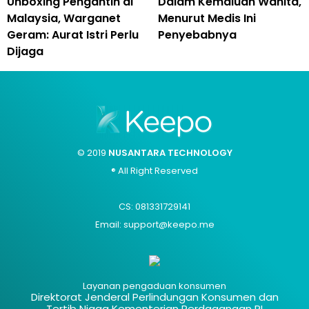
Unboxing Pengantin di
Dalam Kemaluan Wanita,
Malaysia, Warganet
Menurut Medis Ini
Geram: Aurat Istri Perlu
Penyebabnya
Dijaga
© 2019
NUSANTARA TECHNOLOGY
® All Right Reserved
CS: 081331729141
Email: support@keepo.me
Layanan pengaduan konsumen
Direktorat Jenderal Perlindungan Konsumen dan
Tertib Niaga Kementerian Perdagangan RI