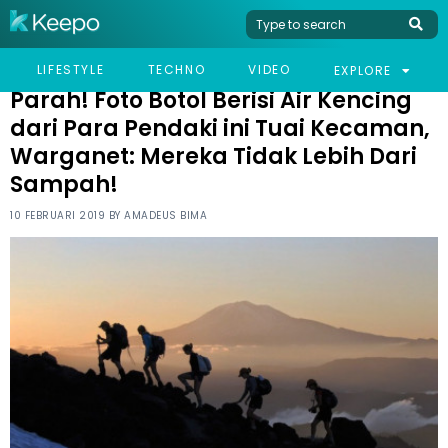
HOME
VIRAL
PARAH! FOTO BOTOL BERISI AIR KENCING DARI PARA PENDAKI INI
LIFESTYLE
TECHNO
VIDEO
EXPLORE
TUAI KECAMAN, WARGANET: MEREKA TIDAK LEBIH DARI SAMPAH!
Parah! Foto Botol Berisi Air Kencing
dari Para Pendaki ini Tuai Kecaman,
Warganet: Mereka Tidak Lebih Dari
Sampah!
10 FEBRUARI 2019 BY
AMADEUS BIMA