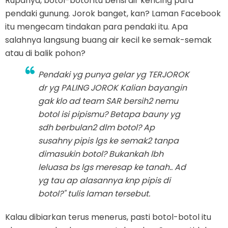
Rupanya, botol-botol itu berisi air kencing para
pendaki gunung. Jorok banget, kan? Laman Facebook
itu mengecam tindakan para pendaki itu. Apa
salahnya langsung buang air kecil ke semak-semak
atau di balik pohon?
Pendaki yg punya gelar yg TERJOROK
dr yg PALING JOROK Kalian bayangin
gak klo ad team SAR bersih2 nemu
botol isi pipismu? Betapa bauny yg
sdh berbulan2 dlm botol? Ap
susahny pipis lgs ke semak2 tanpa
dimasukin botol? Bukankah lbh
leluasa bs lgs meresap ke tanah.. Ad
yg tau ap alasannya knp pipis di
botol?" tulis laman tersebut.
Kalau dibiarkan terus menerus, pasti botol-botol itu