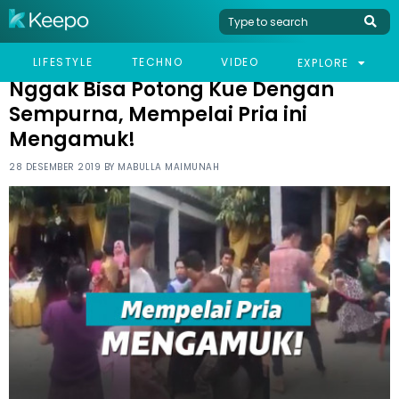
HOME
VIRAL
NGGAK BISA POTONG KUE DENGAN SEMPURNA, MEMPELAI PRIA
LIFESTYLE
TECHNO
VIDEO
EXPLORE
INI MENGAMUK!
Nggak Bisa Potong Kue Dengan
Sempurna, Mempelai Pria ini
Mengamuk!
28 DESEMBER 2019 BY
MABULLA MAIMUNAH