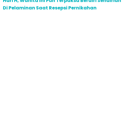
Hari H, Wanita Ini Pun Terpaksa Berdiri Sendirian
Di Pelaminan Saat Resepsi Pernikahan