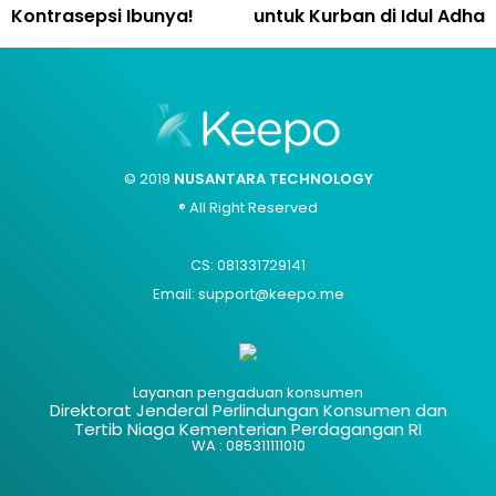
Kontrasepsi Ibunya!
untuk Kurban di Idul Adha
© 2019
NUSANTARA TECHNOLOGY
® All Right Reserved
CS: 081331729141
Email: support@keepo.me
Layanan pengaduan konsumen
Direktorat Jenderal Perlindungan Konsumen dan
Tertib Niaga Kementerian Perdagangan RI
WA : 085311111010