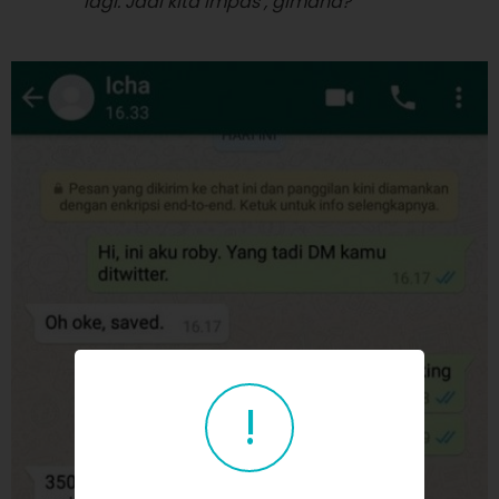
lagi. Jadi kita impas , gimana?
!