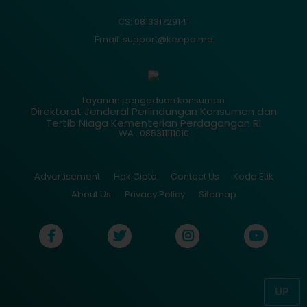
CS: 081331729141
Email: support@keepo.me
Layanan pengaduan konsumen
Direktorat Jenderal Perlindungan Konsumen dan
Tertib Niaga Kementerian Perdagangan RI
WA : 085311111010
Advertisement
Hak Cipta
Contact Us
Kode Etik
About Us
Privacy Policy
Sitemap
UP