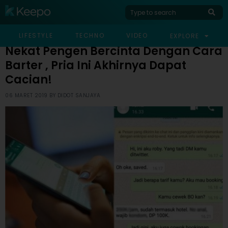
HOME
VIRAL
NEKAT PENGEN BERCINTA DENGAN CARA BARTER , PRIA INI
LIFESTYLE
TECHNO
VIDEO
EXPLORE
AKHIRNYA DAPAT CACIAN!
Nekat Pengen Bercinta Dengan Cara
Barter , Pria Ini Akhirnya Dapat
Cacian!
06 MARET 2019 BY
DIDOT SANJAYA