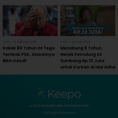
VIRAL
|
13 FEBRUARI 2019
VIRAL
|
29 JUNI 2022
Kakek 89 Tahun Ini Tega
Menabung 5 Tahun,
Tembak PSK, Alasannya
Nenek Pemulung Ini
Bikin Kesal!
Sumbang Rp 10 Juta
untuk Kurban di Idul Adha
© 2019
NUSANTARA TECHNOLOGY
® All Right Reserved