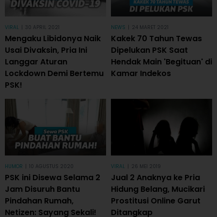
VIRAL
|
30 APRIL 2021
NEWS
|
24 MARET 2021
Mengaku Libidonya Naik
Kakek 70 Tahun Tewas
Usai Divaksin, Pria Ini
Dipelukan PSK Saat
Langgar Aturan
Hendak Main 'Begituan' di
Lockdown Demi Bertemu
Kamar Indekos
PSK!
HUMOR
|
10 AGUSTUS 2020
VIRAL
|
26 MEI 2019
PSK ini Disewa Selama 2
Jual 2 Anaknya ke Pria
Jam Disuruh Bantu
Hidung Belang, Mucikari
Pindahan Rumah,
Prostitusi Online Garut
Netizen: Sayang Sekali!
Ditangkap