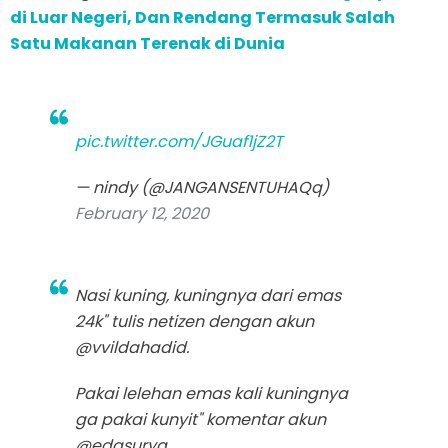
di Luar Negeri, Dan Rendang Termasuk Salah
Satu Makanan Terenak di Dunia
pic.twitter.com/JGuaf1jZ2T
— nindy (@JANGANSENTUHAQq)
February 12, 2020
Nasi kuning, kuningnya dari emas
24k" tulis netizen dengan akun
@vvildahadid.
Pakai lelehan emas kali kuningnya
ga pakai kunyit" komentar akun
@edasurya.