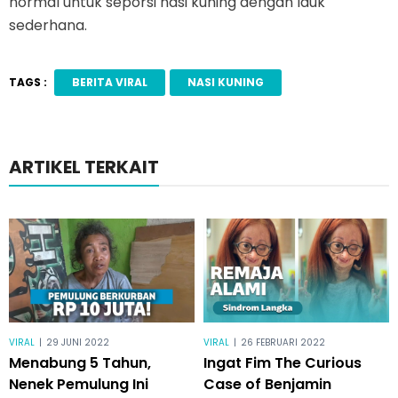
normal untuk seporsi nasi kuning dengan lauk
sederhana.
TAGS :
BERITA VIRAL
NASI KUNING
ARTIKEL TERKAIT
VIRAL
|
29 JUNI 2022
VIRAL
|
26 FEBRUARI 2022
Menabung 5 Tahun,
Ingat Fim The Curious
Nenek Pemulung Ini
Case of Benjamin