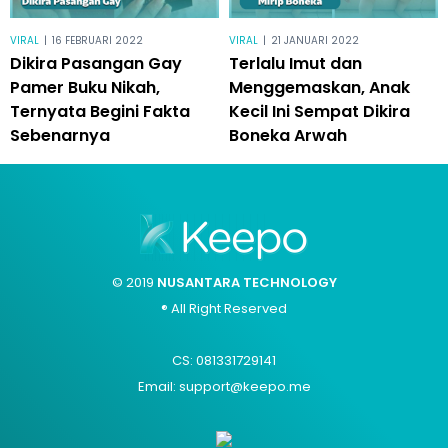
VIRAL
|
16 FEBRUARI 2022
VIRAL
|
21 JANUARI 2022
Dikira Pasangan Gay
Terlalu Imut dan
Pamer Buku Nikah,
Menggemaskan, Anak
Ternyata Begini Fakta
Kecil Ini Sempat Dikira
Sebenarnya
Boneka Arwah
© 2019
NUSANTARA TECHNOLOGY
® All Right Reserved
CS: 081331729141
Email: support@keepo.me