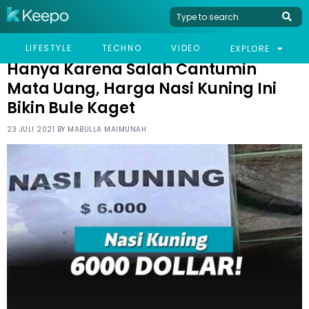
HOME
VIRAL
HANYA KARENA SALAH CANTUMIN MATA UANG, HARGA NASI
LIFESTYLE
TECHNO
VIDEO
EXPLORE
KUNING INI BIKIN BULE KAGET
Hanya Karena Salah Cantumin
Mata Uang, Harga Nasi Kuning Ini
Bikin Bule Kaget
23 JULI 2021 BY
MABULLA MAIMUNAH