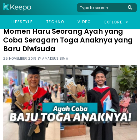
HOME
VIRAL
MOMEN HARU SEORANG AYAH YANG COBA SERAGAM TOGA
LIFESTYLE
TECHNO
VIDEO
EXPLORE
ANAKNYA YANG BARU DIWISUDA
Momen Haru Seorang Ayah yang
Coba Seragam Toga Anaknya yang
Baru Diwisuda
25 NOVEMBER 2019 BY
AMADEUS BIMA