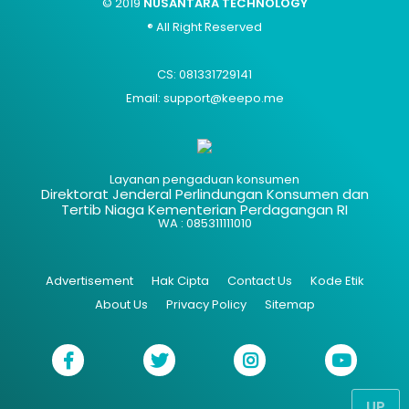
© 2019
NUSANTARA TECHNOLOGY
® All Right Reserved
CS: 081331729141
Email: support@keepo.me
Layanan pengaduan konsumen
Direktorat Jenderal Perlindungan Konsumen dan
Tertib Niaga Kementerian Perdagangan RI
WA : 085311111010
Advertisement
Hak Cipta
Contact Us
Kode Etik
About Us
Privacy Policy
Sitemap
UP