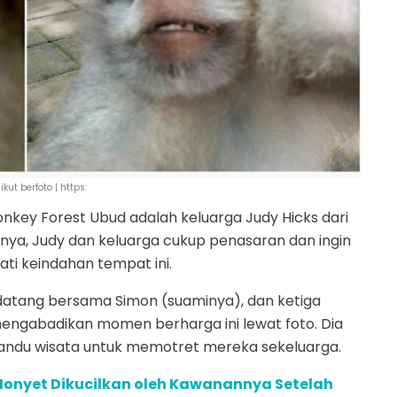
kut berfoto | https:
onkey Forest Ubud adalah keluarga Judy Hicks dari
innya, Judy dan keluarga cukup penasaran dan ingin
ti keindahan tempat ini.
 datang bersama Simon (suaminya), dan ketiga
n mengabadikan momen berharga ini lewat foto. Dia
ndu wisata untuk memotret mereka sekeluarga.
onyet Dikucilkan oleh Kawanannya Setelah