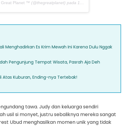
 Great Planet ™
(@thegreatplanet) pada
13 Apr 2019 jam 6:48 PDT
i Menghadirkan Es Krim Mewah Ini Karena Dulu Nggak
ledah Pengunjung Tempat Wisata, Pasrah Aja Deh
di Atas Kuburan, Ending-nya Tertebak!
mengundang tawa. Judy dan keluarga sendiri
 usil si monyet, justru sebaliknya mereka sangat
rest Ubud menghasilkan momen unik yang tidak