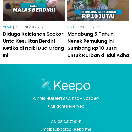
VIRAL
|
08 SEPTEMBER 2021
VIRAL
|
29 JUNI 2022
Diduga Kelelahan Seekor
Menabung 5 Tahun,
Unta Kesulitan Berdiri
Nenek Pemulung Ini
Ketika di Naiki Dua Orang
Sumbang Rp 10 Juta
Ini!
untuk Kurban di Idul Adha
© 2019
NUSANTARA TECHNOLOGY
® All Right Reserved
CS: 081331729141
Email: support@keepo.me