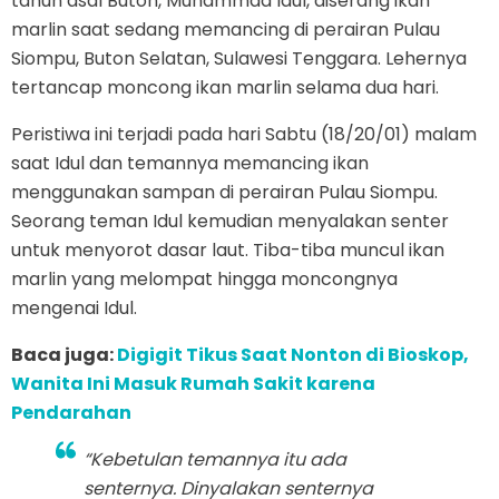
tahun asal Buton, Muhammad Idul, diserang ikan
marlin saat sedang memancing di perairan Pulau
Siompu, Buton Selatan, Sulawesi Tenggara. Lehernya
tertancap moncong ikan marlin selama dua hari.
Peristiwa ini terjadi pada hari Sabtu (18/20/01) malam
saat Idul dan temannya memancing ikan
menggunakan sampan di perairan Pulau Siompu.
Seorang teman Idul kemudian menyalakan senter
untuk menyorot dasar laut. Tiba-tiba muncul ikan
marlin yang melompat hingga moncongnya
mengenai Idul.
Baca juga:
Digigit Tikus Saat Nonton di Bioskop,
Wanita Ini Masuk Rumah Sakit karena
Pendarahan
“Kebetulan temannya itu ada
senternya. Dinyalakan senternya