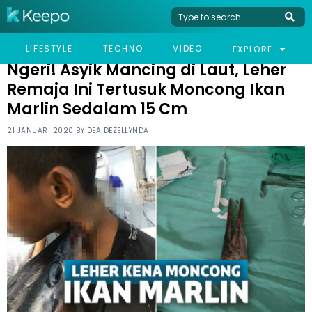
HOME
VIRAL
NGERI! ASYIK MANCING DI LAUT, LEHER REMAJA INI TERTUSUK
LIFESTYLE
TECHNO
VIDEO
EXPLORE
MONCONG IKAN MARLIN SEDALAM 15 CM
Ngeri! Asyik Mancing di Laut, Leher
Remaja Ini Tertusuk Moncong Ikan
Marlin Sedalam 15 Cm
21 JANUARI 2020 BY
DEA DEZELLYNDA