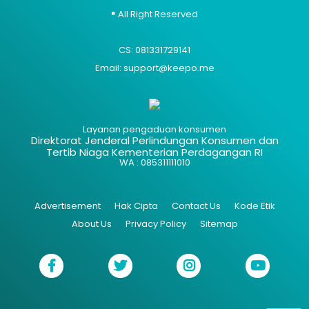
® All Right Reserved
CS: 081331729141
Email: support@keepo.me
Layanan pengaduan konsumen
Direktorat Jenderal Perlindungan Konsumen dan
Tertib Niaga Kementerian Perdagangan RI
WA : 085311111010
Advertisement
Hak Cipta
Contact Us
Kode Etik
About Us
Privacy Policy
Sitemap