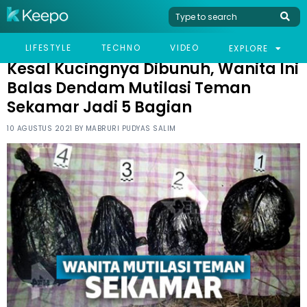
HOME
VIRAL
KESAL KUCINGNYA DIBUNUH, WANITA INI BALAS DENDAM
LIFESTYLE
TECHNO
VIDEO
EXPLORE
MUTILASI TEMAN SEKAMAR JADI 5 BAGIAN
Kesal Kucingnya Dibunuh, Wanita Ini
Balas Dendam Mutilasi Teman
Sekamar Jadi 5 Bagian
10 AGUSTUS 2021 BY
MABRURI PUDYAS SALIM