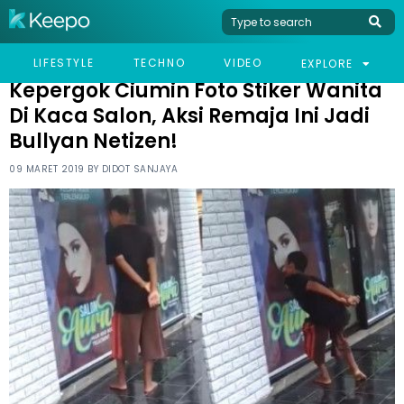
HOME
VIRAL
KEPERGOK CIUMIN FOTO STIKER WANITA DI KACA SALON, AKSI
LIFESTYLE
TECHNO
VIDEO
EXPLORE
REMAJA INI JADI BULLYAN NETIZEN!
Kepergok Ciumin Foto Stiker Wanita
Di Kaca Salon, Aksi Remaja Ini Jadi
Bullyan Netizen!
09 MARET 2019 BY
DIDOT SANJAYA