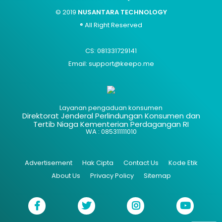
© 2019
NUSANTARA TECHNOLOGY
® All Right Reserved
CS: 081331729141
Email: support@keepo.me
Layanan pengaduan konsumen
Direktorat Jenderal Perlindungan Konsumen dan
Tertib Niaga Kementerian Perdagangan RI
WA : 085311111010
Advertisement
Hak Cipta
Contact Us
Kode Etik
About Us
Privacy Policy
Sitemap