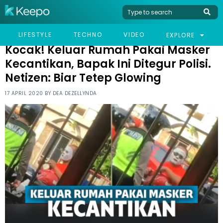
HOME
VIRAL
KOCAK! KELUAR RUMAH PAKAI MASKER KECANTIKAN, BAPAK INI
LIFESTYLE
TECHNO
VIDEO
EXPLORE
DITEGUR POLISI. NETIZEN: BIAR TETEP GLOWING
Kocak! Keluar Rumah Pakai Masker
Kecantikan, Bapak Ini Ditegur Polisi.
Netizen: Biar Tetep Glowing
17 APRIL 2020 BY
DEA DEZELLYNDA