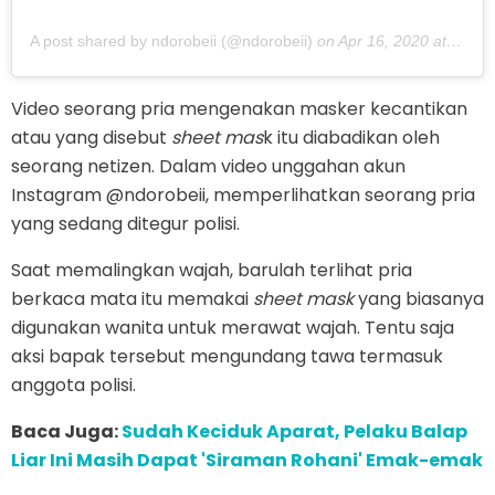
A post shared by ndorobeii (@ndorobeii)
on
Apr 16, 2020 at 9:15pm PDT
Video seorang pria mengenakan masker kecantikan
atau yang disebut
sheet mas
k itu diabadikan oleh
seorang netizen. Dalam video unggahan akun
Instagram @ndorobeii, memperlihatkan seorang pria
yang sedang ditegur polisi.
Saat memalingkan wajah, barulah terlihat pria
berkaca mata itu memakai
sheet mask
yang biasanya
digunakan wanita untuk merawat wajah. Tentu saja
aksi bapak tersebut mengundang tawa termasuk
anggota polisi.
Baca Juga:
Sudah Keciduk Aparat, Pelaku Balap
Liar Ini Masih Dapat 'Siraman Rohani' Emak-emak