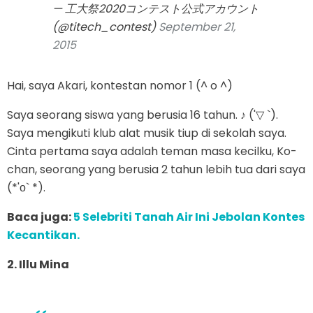
— 工大祭2020コンテスト公式アカウント
(@titech_contest)
September 21,
2015
Hai, saya Akari, kontestan nomor 1 (^ o ^)
Saya seorang siswa yang berusia 16 tahun. ♪ ('▽ `).
Saya mengikuti klub alat musik tiup di sekolah saya.
Cinta pertama saya adalah teman masa kecilku, Ko-
chan, seorang yang berusia 2 tahun lebih tua dari saya
(*'ο` *).
Baca juga:
5 Selebriti Tanah Air Ini Jebolan Kontes
Kecantikan.
2. Illu Mina