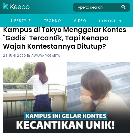
HOME
VIRAL
KAMPUS DI TOKYO MENGGELAR KONTES "GADIS" TERCANTIK, TAPI
LIFESTYLE
TECHNO
VIDEO
EXPLORE
KENAPA WAJAH KONTESTANNYA DITUTUP?
Kampus di Tokyo Menggelar Kontes
"Gadis" Tercantik, Tapi Kenapa
Wajah Kontestannya Ditutup?
28 JUNI 2020 BY
AWAWA YOGARTA