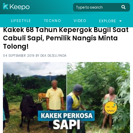
HOME
VIRAL
KAKEK 68 TAHUN KEPERGOK BUGIL SAAT CABULI SAPI, PEMILIK
LIFESTYLE
TECHNO
VIDEO
EXPLORE
NANGIS MINTA TOLONG!
Kakek 68 Tahun Kepergok Bugil Saat
Cabuli Sapi, Pemilik Nangis Minta
Tolong!
04 SEPTEMBER 2019 BY
DEA DEZELLYNDA