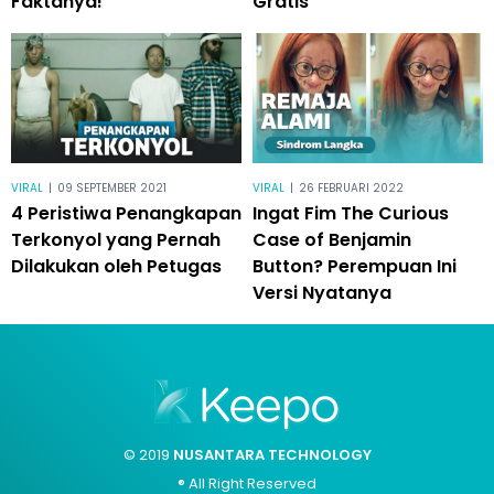
Faktanya!
Gratis
VIRAL
|
09 SEPTEMBER 2021
VIRAL
|
26 FEBRUARI 2022
4 Peristiwa Penangkapan
Ingat Fim The Curious
Terkonyol yang Pernah
Case of Benjamin
Dilakukan oleh Petugas
Button? Perempuan Ini
Versi Nyatanya
© 2019
NUSANTARA TECHNOLOGY
® All Right Reserved