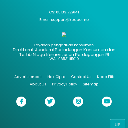
CS: 081331729141
Email: support@keepo.me
Layanan pengaduan konsumen
Direktorat Jenderal Perlindungan Konsumen dan
Tertib Niaga Kementerian Perdagangan RI
WA : 085311111010
Advertisement
Hak Cipta
Contact Us
Kode Etik
About Us
Privacy Policy
Sitemap
UP