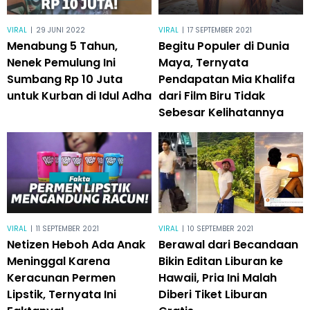
VIRAL
|
29 JUNI 2022
VIRAL
|
17 SEPTEMBER 2021
Menabung 5 Tahun,
Begitu Populer di Dunia
Nenek Pemulung Ini
Maya, Ternyata
Sumbang Rp 10 Juta
Pendapatan Mia Khalifa
untuk Kurban di Idul Adha
dari Film Biru Tidak
Sebesar Kelihatannya
VIRAL
|
11 SEPTEMBER 2021
VIRAL
|
10 SEPTEMBER 2021
Netizen Heboh Ada Anak
Berawal dari Becandaan
Meninggal Karena
Bikin Editan Liburan ke
Keracunan Permen
Hawaii, Pria Ini Malah
Lipstik, Ternyata Ini
Diberi Tiket Liburan