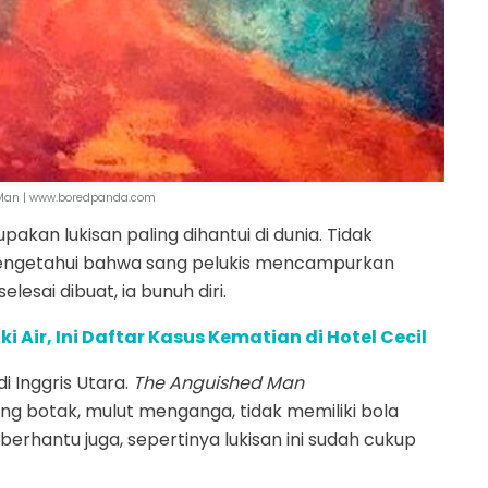
Man | www.boredpanda.com
akan lukisan paling dihantui di dunia. Tidak
mengetahui bahwa sang pelukis mencampurkan
lesai dibuat, ia bunuh diri.
 Air, Ini Daftar Kasus Kematian di Hotel Cecil
 Inggris Utara.
The Anguished Man
g botak, mulut menganga, tidak memiliki bola
berhantu juga, sepertinya lukisan ini sudah cukup