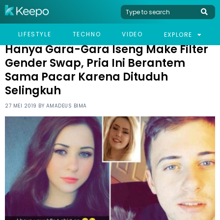
HOME
VIRAL
HANYA GARA-GARA ISENG MAKE FILTER GENDER SWAP, PRIA INI
LIFESTYLE
TECHNO
VIDEO
EXPLORE
BERANTEM SAMA PACAR KARENA DITUDUH SELINGKUH
Hanya Gara-Gara Iseng Make Filter
Gender Swap, Pria Ini Berantem
Sama Pacar Karena Dituduh
Selingkuh
27 MEI 2019 BY
AMADEUS BIMA