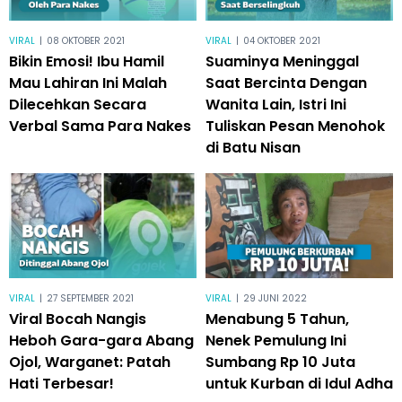
VIRAL
|
08 OKTOBER 2021
VIRAL
|
04 OKTOBER 2021
Bikin Emosi! Ibu Hamil
Suaminya Meninggal
Mau Lahiran Ini Malah
Saat Bercinta Dengan
Dilecehkan Secara
Wanita Lain, Istri Ini
Verbal Sama Para Nakes
Tuliskan Pesan Menohok
di Batu Nisan
VIRAL
|
27 SEPTEMBER 2021
VIRAL
|
29 JUNI 2022
Viral Bocah Nangis
Menabung 5 Tahun,
Heboh Gara-gara Abang
Nenek Pemulung Ini
Ojol, Warganet: Patah
Sumbang Rp 10 Juta
Hati Terbesar!
untuk Kurban di Idul Adha