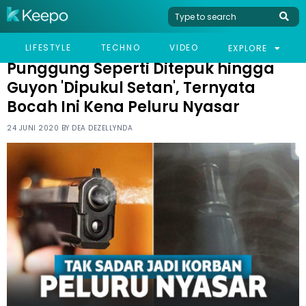
HOME
VIRAL
PUNGGUNG SEPERTI DITEPUK HINGGA GUYON 'DIPUKUL SETAN',
LIFESTYLE
TECHNO
VIDEO
EXPLORE
TERNYATA BOCAH INI KENA PELURU NYASAR
Punggung Seperti Ditepuk hingga
Guyon 'Dipukul Setan', Ternyata
Bocah Ini Kena Peluru Nyasar
24 JUNI 2020 BY
DEA DEZELLYNDA