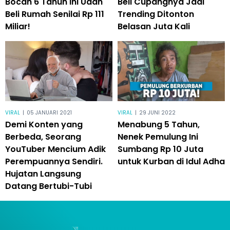
Bocah 6 Tahun Ini Udah
Beli Cupangnya Jadi
Beli Rumah Senilai Rp 111
Trending Ditonton
Miliar!
Belasan Juta Kali
VIRAL
|
05 JANUARI 2021
VIRAL
|
29 JUNI 2022
Demi Konten yang
Menabung 5 Tahun,
Berbeda, Seorang
Nenek Pemulung Ini
YouTuber Mencium Adik
Sumbang Rp 10 Juta
Perempuannya Sendiri.
untuk Kurban di Idul Adha
Hujatan Langsung
Datang Bertubi-Tubi