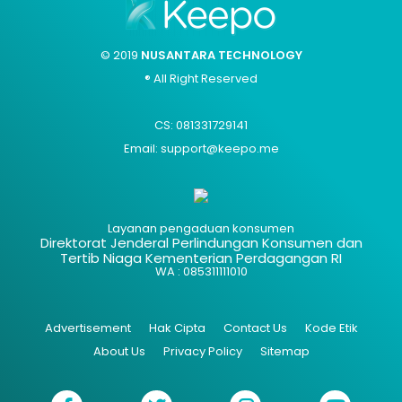
© 2019
NUSANTARA TECHNOLOGY
® All Right Reserved
CS: 081331729141
Email: support@keepo.me
Layanan pengaduan konsumen
Direktorat Jenderal Perlindungan Konsumen dan
Tertib Niaga Kementerian Perdagangan RI
WA : 085311111010
Advertisement
Hak Cipta
Contact Us
Kode Etik
About Us
Privacy Policy
Sitemap