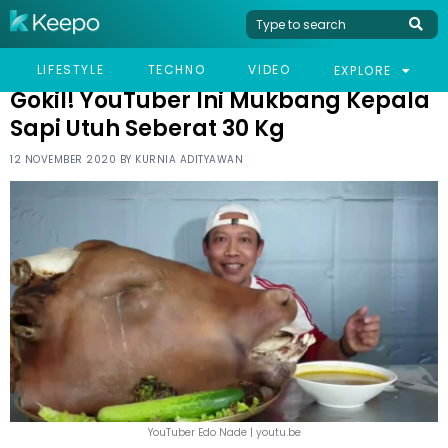
HOME
VIRAL
GOKIL! YOUTUBER INI MUKBANG KEPALA SAPI UTUH SEBERAT 30 KG
LIFESTYLE
TECHNO
VIDEO
EXPLORE
Gokil! YouTuber Ini Mukbang Kepala
Sapi Utuh Seberat 30 Kg
12 NOVEMBER 2020 BY
KURNIA ADITYAWAN
YouTuber Edo Nade | youtu.be