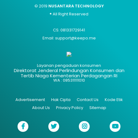
© 2019
NUSANTARA TECHNOLOGY
® All Right Reserved
CS: 081331729141
Email: support@keepo.me
Layanan pengaduan konsumen
Direktorat Jenderal Perlindungan Konsumen dan
Tertib Niaga Kementerian Perdagangan RI
WA : 085311111010
Advertisement
Hak Cipta
Contact Us
Kode Etik
About Us
Privacy Policy
Sitemap