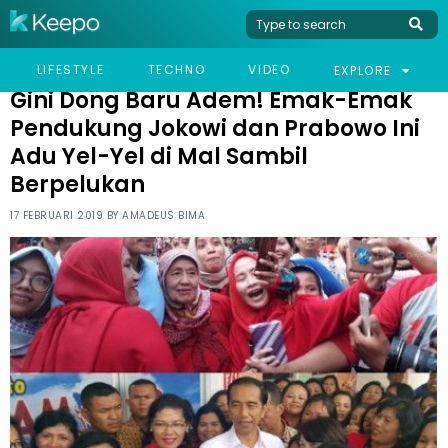
HOME
VIRAL
GINI DONG BARU ADEM! EMAK-EMAK PENDUKUNG JOKOWI DAN
LIFESTYLE
TECHNO
VIDEO
EXPLORE
PRABOWO INI ADU YEL-YEL DI MAL SAMBIL BERPELUKAN
Gini Dong Baru Adem! Emak-Emak
Pendukung Jokowi dan Prabowo Ini
Adu Yel-Yel di Mal Sambil
Berpelukan
17 FEBRUARI 2019 BY
AMADEUS BIMA