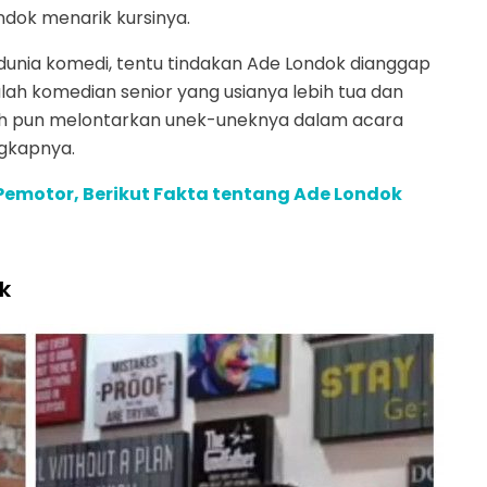
ndok menarik kursinya.
dunia komedi, tentu tindakan Ade Londok dianggap
lah komedian senior yang usianya lebih tua dan
alih pun melontarkan unek-uneknya dalam acara
ngkapnya.
Pemotor, Berikut Fakta tentang Ade Londok
k