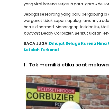
yang viral karena terjatuh gara-gara Ade Lo
Sebagai seseorang yang baru bergabung di 
warganet tidak sopan, apalagi lawannya ada
harus dihormati. Menanggapi insiden itu, M
podcast
Deddy Corbuzier. Berikut ulasan le
BACA JUGA:
Dihujat Belagu Karena Hina 
Setelah Terkenal
1.
Tak memiliki etika saat melawa