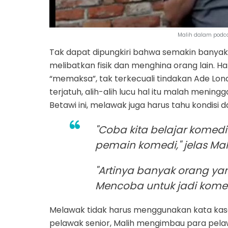
Malih dalam podca
Tak dapat dipungkiri bahwa semakin banyak
melibatkan fisik dan menghina orang lain. Ha
“memaksa”, tak terkecuali tindakan Ade Lon
terjatuh, alih-alih lucu hal itu malah menin
Betawi ini, melawak juga harus tahu kondisi
"Coba kita belajar komedi 
pemain komedi," jelas Mal
"Artinya banyak orang yan
Mencoba untuk jadi komed
Melawak tidak harus menggunakan kata kasa
pelawak senior, Malih mengimbau para pel