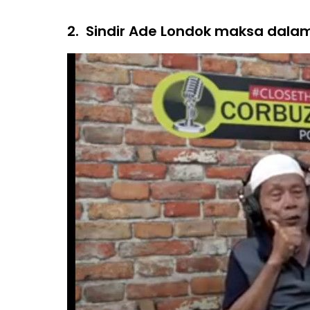
2.
Sindir Ade Londok maksa dala