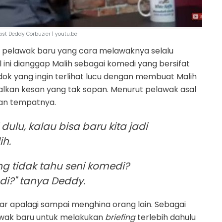
st Deddy Corbuzier | youtu.be
 pelawak baru yang cara melawaknya selalu
l ini dianggap Malih sebagai komedi yang bersifat
dok yang ingin terlihat lucu dengan membuat Malih
ggalkan kesan yang tak sopan. Menurut pelawak asal
 dan tempatnya.
dulu, kalau bisa baru kita jadi
ih.
g tidak tahu seni komedi?
i?" tanya Deddy.
r apalagi sampai menghina orang lain. Sebagai
awak baru untuk melakukan
briefing
terlebih dahulu