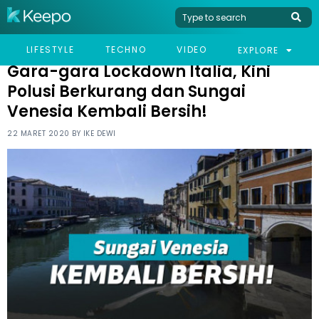
HOME
VIRAL
GARA-GARA LOCKDOWN ITALIA, KINI POLUSI BERKURANG DAN
LIFESTYLE
TECHNO
VIDEO
EXPLORE
SUNGAI VENESIA KEMBALI BERSIH!
Gara-gara Lockdown Italia, Kini
Polusi Berkurang dan Sungai
Venesia Kembali Bersih!
22 MARET 2020 BY
IKE DEWI