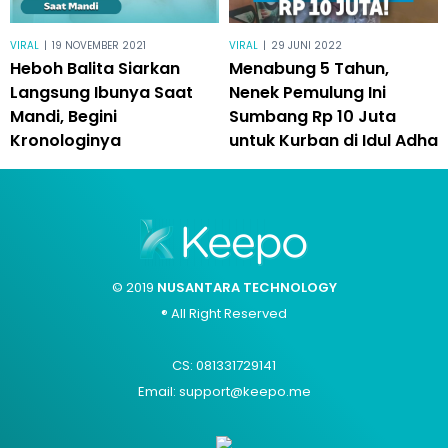
VIRAL
|
19 NOVEMBER 2021
VIRAL
|
29 JUNI 2022
Heboh Balita Siarkan
Menabung 5 Tahun,
Langsung Ibunya Saat
Nenek Pemulung Ini
Mandi, Begini
Sumbang Rp 10 Juta
Kronologinya
untuk Kurban di Idul Adha
© 2019
NUSANTARA TECHNOLOGY
® All Right Reserved
CS: 081331729141
Email: support@keepo.me