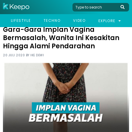
HOME
VIRAL
GARA-GARA IMPLAN VAGINA BERMASALAH, WANITA INI
LIFESTYLE
TECHNO
VIDEO
EXPLORE
KESAKITAN HINGGA ALAMI PENDARAHAN
Gara-Gara Implan Vagina
Bermasalah, Wanita Ini Kesakitan
Hingga Alami Pendarahan
20 JULI 2020 BY
IKE DEWI