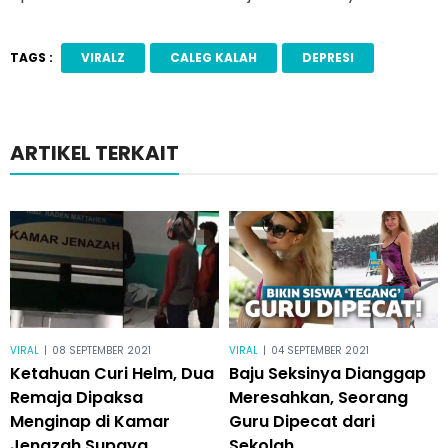
TAGS :
VIRALZ
CALEG KALAH
DEPRESI
ARTIKEL TERKAIT
VIRAL
|
08 SEPTEMBER 2021
VIRAL
|
04 SEPTEMBER 2021
Ketahuan Curi Helm, Dua
Baju Seksinya Dianggap
Remaja Dipaksa
Meresahkan, Seorang
Menginap di Kamar
Guru Dipecat dari
Jenazah Supaya
Sekolah