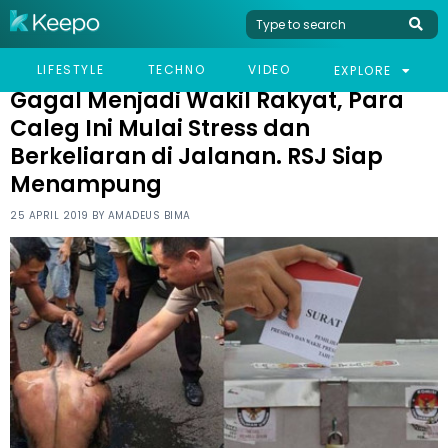
HOME
VIRAL
GAGAL MENJADI WAKIL RAKYAT, PARA CALEG INI MULAI STRESS
LIFESTYLE
TECHNO
VIDEO
EXPLORE
DAN BERKELIARAN DI JALANAN. RSJ SIAP MENAMPUNG
Gagal Menjadi Wakil Rakyat, Para
Caleg Ini Mulai Stress dan
Berkeliaran di Jalanan. RSJ Siap
Menampung
25 APRIL 2019 BY
AMADEUS BIMA