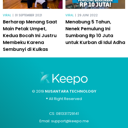
VIRAL
|
01 SEPTEMBER 2021
VIRAL
|
29 JUNI 2022
Berharap Menang Saat
Menabung 5 Tahun,
Main Petak Umpet,
Nenek Pemulung Ini
Kedua Bocah Ini Justru
Sumbang Rp 10 Juta
Membeku Karena
untuk Kurban di Idul Adha
Sembunyi di Kulkas
© 2019
NUSANTARA TECHNOLOGY
® All Right Reserved
CS: 081331729141
Email: support@keepo.me