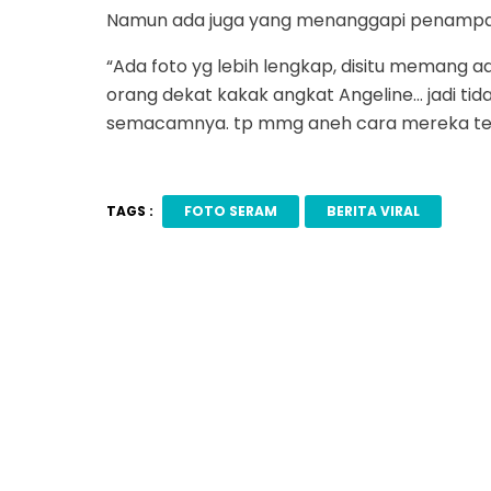
Namun ada juga yang menanggapi penampakan 
“Ada foto yg lebih lengkap, disitu memang a
orang dekat kakak angkat Angeline… jadi ti
semacamnya. tp mmg aneh cara mereka ters
TAGS :
FOTO SERAM
BERITA VIRAL