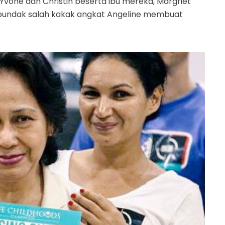
 Yvone dan Christin beserta ibu mereka, Margriet
pundak salah kakak angkat Angeline membuat