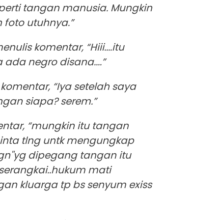
eperti tangan manusia. Mungkin
 foto utuhnya.”
lis komentar, “Hiii....itu
 ada negro disana....”
komentar, “Iya setelah saya
ngan siapa? serem.”
ntar, “mungkin itu tangan
 minta tlng untk mengungkap
gn''yg dipegang tangan itu
serangkai..hukum mati
gan kluarga tp bs senyum exiss