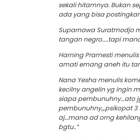
sekali hitamnya. Bukan s
ada yang bisa postingkan
Suparnawa Suratmodjo menu
tangan negro.....tapi mana
Harning Pramesti menulis 
amati emang aneh itu ta
Nana Yesha menulis kome
kecilny angelin yg ingin
siapa pembunuhny...ato j
pembunuhny,,,psikopat 3 
aj...mana ad orng kehilan
bgtu..”