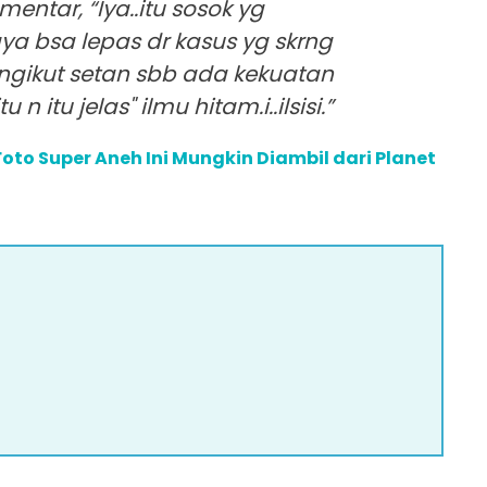
mentar, “Iya..itu sosok yg
aya bsa lepas dr kasus yg skrng
engikut setan sbb ada kekuatan
itu jelas" ilmu hitam.i..ilsisi.”
Foto Super Aneh Ini Mungkin Diambil dari Planet