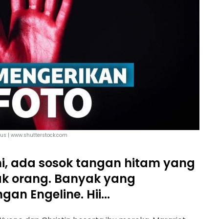
us | www.shutterstock.com
ni, ada sosok tangan hitam yang
 orang. Banyak yang
n Engeline. Hii...