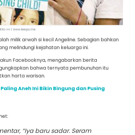
foto ini | www.keepo.me
h milik arwah si kecil Angeline. Sebagian bahkan
ng melindungi kejahatan keluarga ini.
 di akun Facebooknya, mengabarkan berita
mengungkapkan bahwa ternyata pembunuhan itu
atkan harta warisan.
ik Paling Aneh Ini Bikin Bingung dan Pusing
et:
ntar, “Iya baru sadar. Seram