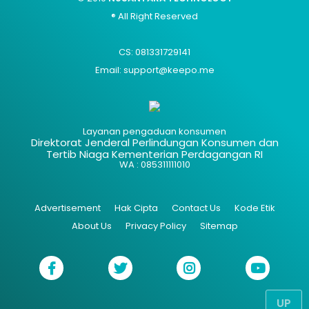
® All Right Reserved
CS: 081331729141
Email: support@keepo.me
Layanan pengaduan konsumen
Direktorat Jenderal Perlindungan Konsumen dan
Tertib Niaga Kementerian Perdagangan RI
WA : 085311111010
Advertisement
Hak Cipta
Contact Us
Kode Etik
About Us
Privacy Policy
Sitemap
UP