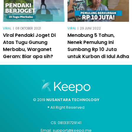
VIRAL
|
08 OKTOBER 2021
VIRAL
|
29 JUNI 2022
Viral Pendaki Joget Di
Menabung 5 Tahun,
Atas Tugu Gunung
Nenek Pemulung Ini
Merbabu, Warganet
Sumbang Rp 10 Juta
Geram: Biar apa sih?
untuk Kurban di Idul Adha
© 2019
NUSANTARA TECHNOLOGY
® All Right Reserved
CS: 081331729141
Email: support@keepo.me