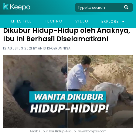
HOME
VIRAL
DIKUBUR HIDUP-HIDUP OLEH ANAKNYA, IBU INI BERHASIL
LIFESTYLE
TECHNO
VIDEO
EXPLORE
DISELAMATKAN!
Dikubur Hidup-Hidup oleh Anaknya,
Ibu Ini Berhasil Diselamatkan!
12 AGUSTUS 2021 BY
ANIS KHOERUNNISA
Anak Kubur Ibu Hidup-Hidup | www.kompas.com