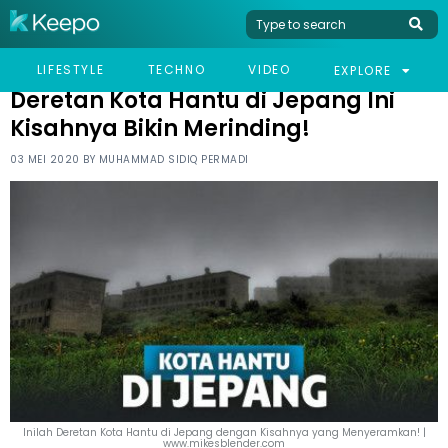
HOME
VIRAL
DERETAN KOTA HANTU DI JEPANG INI KISAHNYA BIKIN MERINDING!
LIFESTYLE
TECHNO
VIDEO
EXPLORE
Deretan Kota Hantu di Jepang Ini
Kisahnya Bikin Merinding!
03 MEI 2020 BY
MUHAMMAD SIDIQ PERMADI
Inilah Deretan Kota Hantu di Jepang dengan Kisahnya yang Menyeramkan! |
www.mikesblender.com