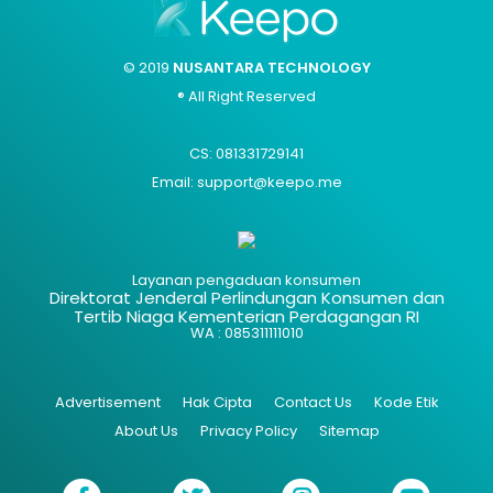
© 2019
NUSANTARA TECHNOLOGY
® All Right Reserved
CS: 081331729141
Email: support@keepo.me
Layanan pengaduan konsumen
Direktorat Jenderal Perlindungan Konsumen dan
Tertib Niaga Kementerian Perdagangan RI
WA : 085311111010
Advertisement
Hak Cipta
Contact Us
Kode Etik
About Us
Privacy Policy
Sitemap