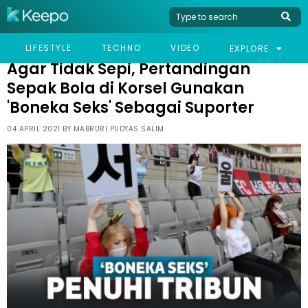
HOME
VIRAL
AGAR TIDAK SEPI, PERTANDINGAN SEPAK BOLA DI KORSEL
LIFESTYLE
TECHNO
VIDEO
EXPLORE
GUNAKAN 'BONEKA SEKS' SEBAGAI SUPORTER
Agar Tidak Sepi, Pertandingan
Sepak Bola di Korsel Gunakan
'Boneka Seks' Sebagai Suporter
04 APRIL 2021 BY
MABRURI PUDYAS SALIM