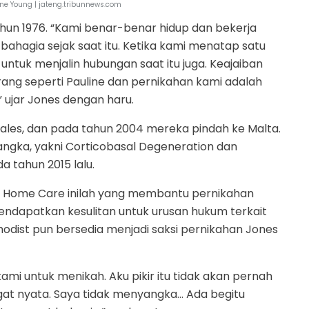
ine Young | jateng.tribunnews.com
hun 1976. “Kami benar-benar hidup dan bekerja
ahagia sejak saat itu. Ketika kami menatap satu
untuk menjalin hubungan saat itu juga. Keajaiban
g seperti Pauline dan pernikahan kami adalah
 ujar Jones dengan haru.
ales, dan pada tahun 2004 mereka pindah ke Malta.
angka, yakni Corticobasal Degeneration dan
 tahun 2015 lalu.
e. Home Care inilah yang membantu pernikahan
ndapatkan kesulitan untuk urusan hukum terkait
odist pun bersedia menjadi saksi pernikahan Jones
i untuk menikah. Aku pikir itu tidak akan pernah
gat nyata. Saya tidak menyangka... Ada begitu