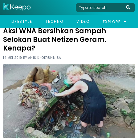
HOME
VIRAL
AKSI WNA BERSIHKAN SAMPAH SELOKAN BUAT NETIZEN GERAM.
LIFESTYLE
TECHNO
VIDEO
EXPLORE
KENAPA?
Aksi WNA Bersihkan Sampah
Selokan Buat Netizen Geram.
Kenapa?
14 MEI 2019 BY
ANIS KHOERUNNISA