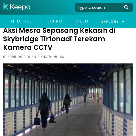
HOME
VIRAL
AKSI MESRA SEPASANG KEKASIH DI SKYBRIDGE TIRTONADI
LIFESTYLE
TECHNO
VIDEO
EXPLORE
TEREKAM KAMERA CCTV
Aksi Mesra Sepasang Kekasih di
Skybridge Tirtonadi Terekam
Kamera CCTV
01 APRIL 2019 BY
ANIS KHOERUNNISA